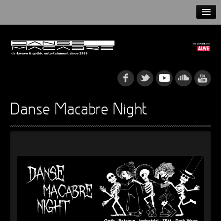
HOME
NEWS
RELEASES
ARTISTS
Danse Macabre Night
INFO
GOTHIP PODCAST
►
►