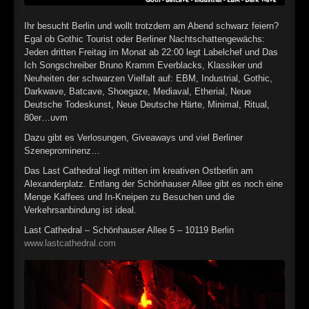
►
Ihr besucht Berlin und wollt trotzdem am Abend schwarz feiern?
Egal ob Gothic Tourist oder Berliner Nachtschattengewächs:
►
Jeden dritten Freitag im Monat ab 22:00 legt Labelchef und Das
Ich Songschreiber Bruno Kramm Everblacks, Klassiker und
►
Neuheiten der schwarzen Vielfalt auf: EBM, Industrial, Gothic,
Darkwave, Batcave, Shoegaze, Mediaval, Etherial, Neue
►
Deutsche Todeskunst, Neue Deutsche Härte, Minimal, Ritual,
80er…uvm
►
Dazu gibt es Verlosungen, Giveaways und viel Berliner
►
Szeneprominenz…
Das Last Cathedral liegt mitten im kreativen Ostberlin am
►
Alexanderplatz. Entlang der Schönhauser Allee gibt es noch eine
Menge Kaffees und In-Kneipen zu Besuchen und die
►
Verkehrsanbindung ist ideal.
►
Last Cathedral – Schönhauser Allee 5 – 10119 Berlin
www.lastcathedral.com
►
►