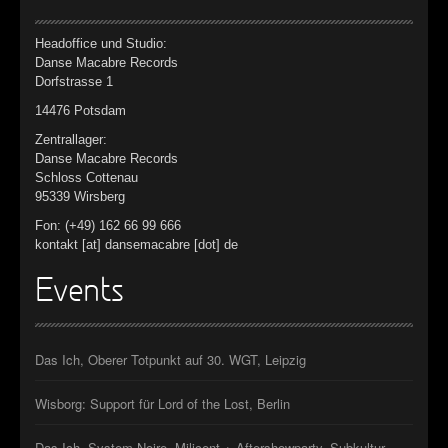
Headoffice und Studio:
Danse Macabre Records
Dorfstrasse 1
14476 Potsdam
Zentrallager:
Danse Macabre Records
Schloss Cottenau
95339 Wirsberg
Fon: (+49) 162 66 99 666
kontakt [at] dansemacabre [dot] de
Events
Das Ich, Oberer Totpunkt auf 30. WGT, Leipzig
Wisborg: Support für Lord of the Lost, Berlin
Das Ich, System Noire, Milicent + Aftershowparty, Subkultur,