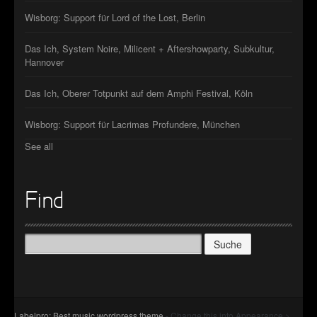
Wisborg: Support für Lord of the Lost, Berlin
Das Ich, System Noire, Milicent + Aftershowparty, Subkultur,
Hannover
Das Ich, Oberer Totpunkt auf dem Amphi Festival, Köln
Wisborg: Support für Lacrimas Profundere, München
See all
Find
Suche
nach:
Labelpro: Best music wordpress theme
- Change this into Appearance >