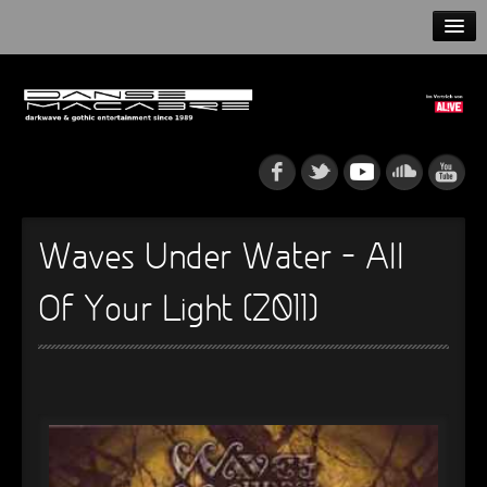
HOME
NEWS
RELEASES
ARTISTS
Waves Under Water – All
INFO
Of Your Light (2011)
GOTHIP PODCAST
►
►