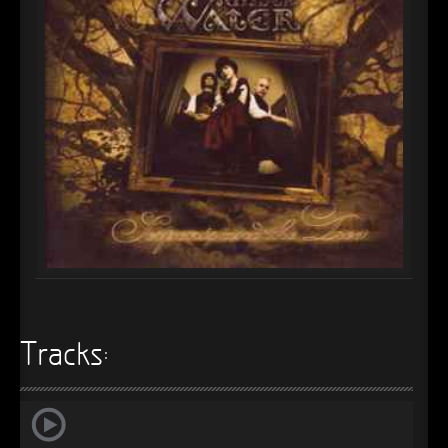
►
►
►
►
►
►
►
►
►
Tracks:
►
►