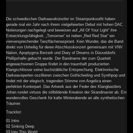
►
►
Die schwedischen Darkwavekünstler im Steampunkoutfit haben
gerade mal ein Jahr nach ihrem vielgefeierten Debut mit hohen DAC
Notierungen nachgelegt und beweisen auf „All Of Your Light“ ihre
Entwicklungsfähigkeit. „Tomorrow“ ist neben „Red Red Star“ ein
vierversprechender Tanzflächenaspirant. Kein Wunder, das die Band
direkt von Unheilig für deren Abschlusskonzert gemeinsam mit VNV
Nation, Apoptygma Berzerk und Diary of Dreams in Düsseldorfs
Phillipshalle gebucht wurde. Der Bandname der zum Quartett
angewachsenen Gruppe findet in den traumhaft produzierten
Klangschlösser seine buchstäbliche Entsprechung. Elektronische
Darkwaveperlen oszillieren zwischen Gothicfeeling und Synthpop und
findet mit der elegisch, tragenden Stimme von Angelica einen
perfekten Konterpart. Das Artwork aus der Feder des Klangbastlers
Johan rundet virtuos die stilbildende Kreation der Skandinavier ab. Ein
wundervolles Geschenk für kalte Winterabende an alle synthetischen
Träumer.
Tracklist:
01 Intro
02 Sinking Deep
03 Into This World