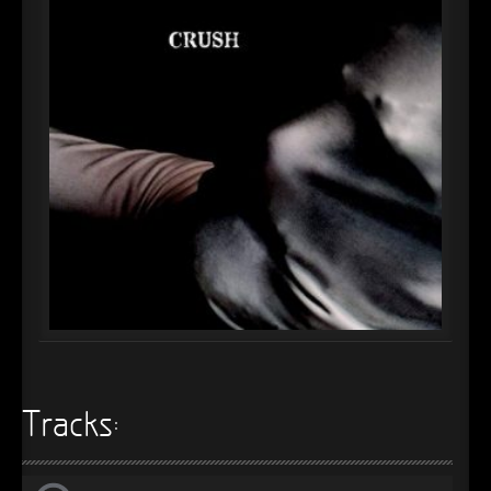
►
►
►
►
►
►
►
►
►
►
Tracks:
►