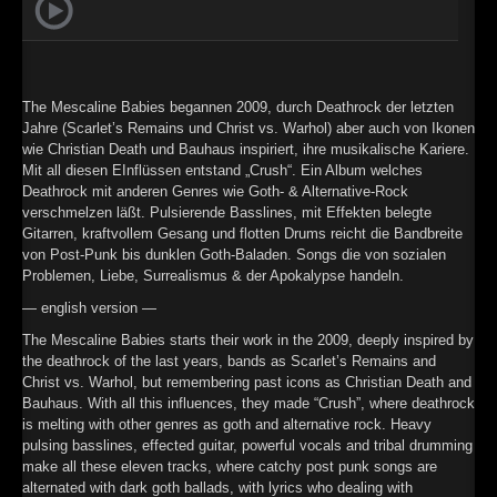
►
►
The Mescaline Babies begannen 2009, durch Deathrock der letzten
Jahre (Scarlet’s Remains und Christ vs. Warhol) aber auch von Ikonen
wie Christian Death und Bauhaus inspiriert, ihre musikalische Kariere.
Mit all diesen EInflüssen entstand „Crush“. Ein Album welches
Deathrock mit anderen Genres wie Goth- & Alternative-Rock
verschmelzen läßt. Pulsierende Basslines, mit Effekten belegte
Gitarren, kraftvollem Gesang und flotten Drums reicht die Bandbreite
von Post-Punk bis dunklen Goth-Baladen. Songs die von sozialen
Problemen, Liebe, Surrealismus & der Apokalypse handeln.
— english version —
The Mescaline Babies starts their work in the 2009, deeply inspired by
the deathrock of the last years, bands as Scarlet’s Remains and
Christ vs. Warhol, but remembering past icons as Christian Death and
Bauhaus. With all this influences, they made “Crush”, where deathrock
is melting with other genres as goth and alternative rock. Heavy
pulsing basslines, effected guitar, powerful vocals and tribal drumming
make all these eleven tracks, where catchy post punk songs are
alternated with dark goth ballads, with lyrics who dealing with