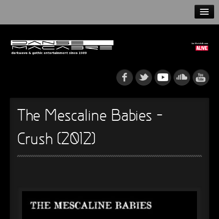
HOME
NEWS
RELEASES
ARTISTS
The Mescaline Babies –
INFO
Crush (2012)
GOTHIP PODCAST
►
►