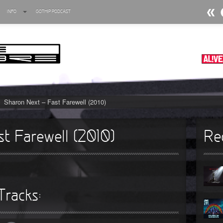
INFO
GOTHIP PODCAST
►
►
►
►
Sharon Next – Fast Farewell (2010)
►
►
t Farewell (2010)
Re
►
►
►
Tracks:
►
►