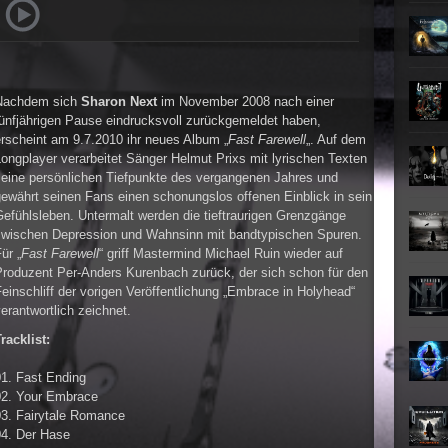
►
►
Nachdem sich
Sharon Next
im November 2008 nach einer
►
fünfjährigen Pause eindrucksvoll zurückgemeldet haben,
rscheint am 9.7.2010 ihr neues Album „
Fast Farewell
„. Auf dem
►
ongplayer verarbeitet Sänger Helmut Prixs mit lyrischen Texten
seine persönlichen Tiefpunkte des vergangenen Jahres und
ewährt seinen Fans einen schonungslos offenen Einblick in sein
efühlsleben. Untermalt werden die tieftraurigen Grenzgänge
zwischen Depression und Wahnsinn mit bandtypischen Spuren.
ür „
Fast Farewell
“ griff Mastermind Michael Ruin wieder auf
Produzent Per-Anders Kurenbach zurück, der sich schon für den
einschliff der vorigen Veröffentlichung „Embrace in Holyhead“
erantwortlich zeichnet.
racklist:
01. Fast Ending
02. Your Embrace
03. Fairytale Romance
04. Der Hase