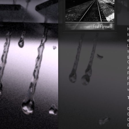
e
L
g
G
F
F
v
T