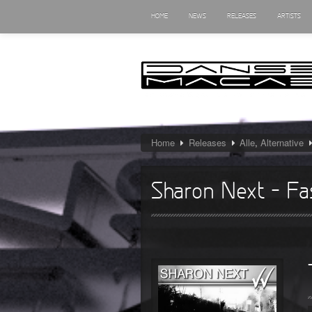
HOME
NEWS
RELEASES
ARTISTS
Home
Releases
Alle
,
Alternative
Sharon Next – Fas