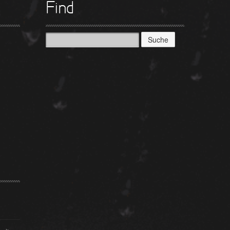
Find
Suche
nach: