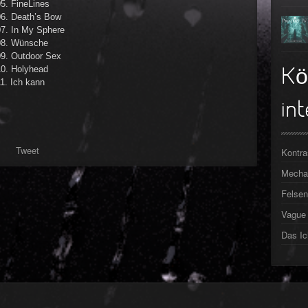
5. FineLines
06. Death’s Bow
07. In My Sphere
08. Wünsche
09. Outdoor Sex
10. Holyhead
Kö
1. Ich kann
int
Tweet
Kontra
Mechan
Felsen
Vague 
Das Ic