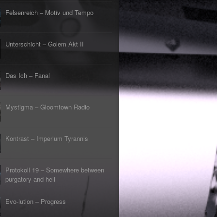
Felsenreich – Motiv und Tempo
Unterschicht – Golem Akt II
Das Ich – Fanal
Mystigma – Gloomtown Radio
Kontrast – Imperium Tyrannis
Protokoll 19 – Somewhere between
purgatory and hell
Evo-lution – Progress