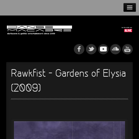
HOME
NEWS
RELEASES
ARTISTS
Rawkfist – Gardens of Elysia
INFO
(2009)
GOTHIP PODCAST
►
►