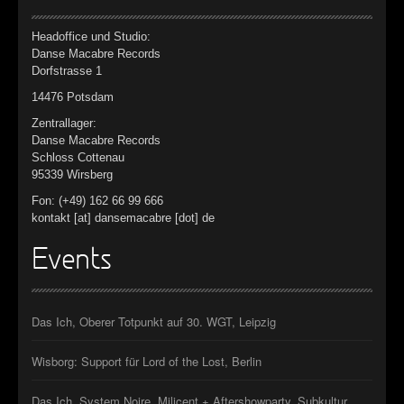
Headoffice und Studio:
Danse Macabre Records
Dorfstrasse 1
14476 Potsdam
Zentrallager:
Danse Macabre Records
Schloss Cottenau
95339 Wirsberg
Fon: (+49) 162 66 99 666
kontakt [at] dansemacabre [dot] de
Events
Das Ich, Oberer Totpunkt auf 30. WGT, Leipzig
Wisborg: Support für Lord of the Lost, Berlin
Das Ich, System Noire, Milicent + Aftershowparty, Subkultur,