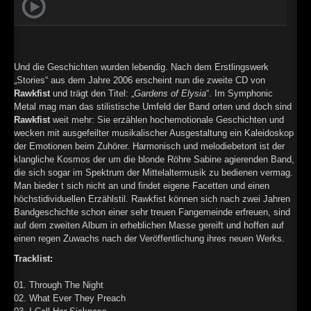
►
►
Und die Geschichten wurden lebendig. Nach dem Erstlingswerk
„Stories“ aus dem Jahre 2006 erscheint nun die zweite CD von
Rawkfist
und trägt den Titel: „
Gardens of Elysia
“. Im Symphonic
Metal mag man das stilistische Umfeld der Band orten und doch sind
Rawkfist
weit mehr: Sie erzählen hochemotionale Geschichten und
wecken mit ausgefeilter musikalischer Ausgestaltung ein Kaleidoskop
der Emotionen beim Zuhörer. Harmonisch und melodiebetont ist der
klangliche Kosmos der um die blonde Röhre Sabine agierenden Band,
die sich sogar im Spektrum der Mittelaltermusik zu bedienen vermag.
Man bieder t sich nicht an und findet eigene Facetten und einen
höchstidividuellen Erzählstil. Rawkfist können sich nach zwei Jahren
Bandgeschichte schon einer sehr treuen Fangemeinde erfreuen, sind
auf dem zweiten Album in erheblichen Masse gereift und hoffen auf
einen regen Zuwachs nach der Veröffentlichung ihres neuen Werks.
Tracklist:
01. Through The Night
02. What Ever They Preach