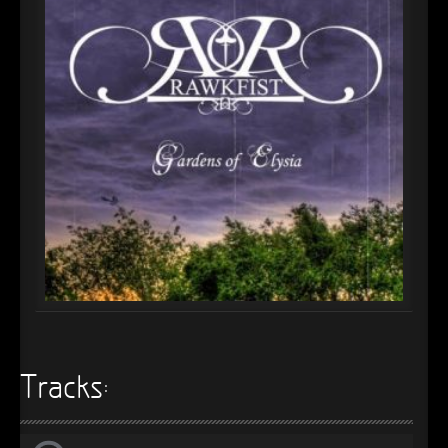
►
►
►
►
►
►
►
►
►
►
Tracks:
►