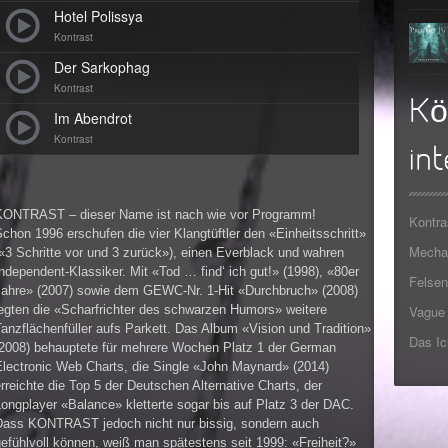
Hotel Polissya
Kontrast
Der Sarkophag
Kontrast
Kö
Im Abendrot
Kontrast
int
KONTRAST – dieser Name ist nach wie vor Programm!
Kontra
chon 1996 erschufen die vier Klangtüftler den «Einheitsschritt»
Mechan
«3 Schritte vor und 3 zurück»), einen Everblack und wahren
ndependent-Klassiker. Mit «Tod … find‘ ich gut!» (1998), «80er
Felsen
Jahre» (2007) sowie dem GEWC-Nr. 1-Hit «Durchbruch» (2008)
legten die «Scharfrichter des schwarzen Humors» weitere
Vague 
anzflächenfüller aufs Parkett. Das Album «Vision und Tradition»
Das Ic
(2008) behauptete für mehrere Wochen Platz 1 der German
Electronic Web Charts, die Single «John Maynard» (2014)
rreichte die Top 5 der Deutschen Alternative Charts, der
ongplayer «Balance» kletterte sogar bis auf Platz 3 der DAC.
Dass KONTRAST jedoch nicht nur bissig, sondern auch
efühlvoll können, weiß man spätestens seit 1999: «Freiheit?»