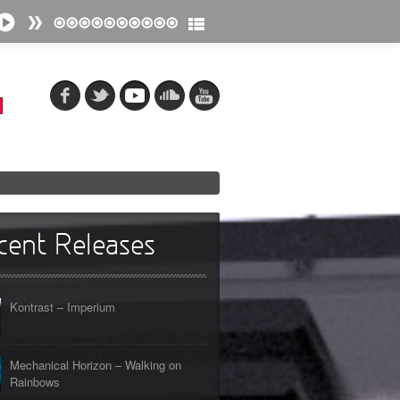
cent Releases
Kontrast – Imperium
Mechanical Horizon – Walking on
Rainbows