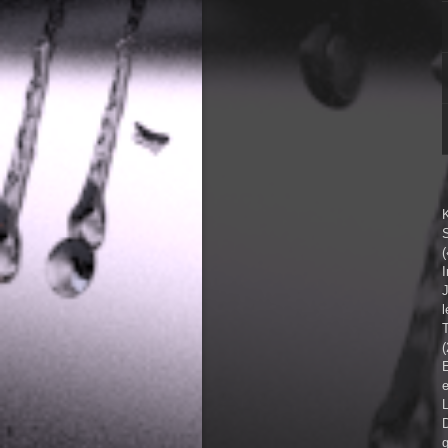
S
(
I
T
e
L
g