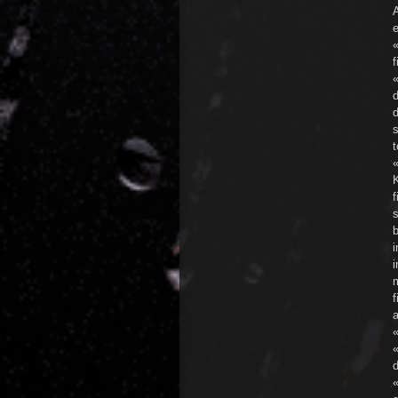
A
e
«
f
«
d
d
t
f
s
b
i
m
f
a
d