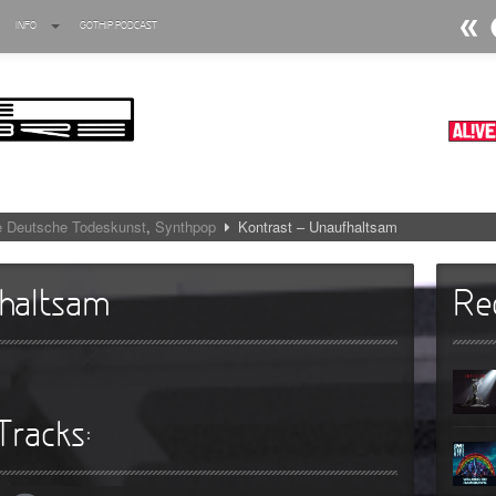
INFO
GOTHIP PODCAST
►
►
►
►
 Deutsche Todeskunst
,
Synthpop
Kontrast – Unaufhaltsam
►
►
haltsam
Re
►
►
►
Tracks:
►
►