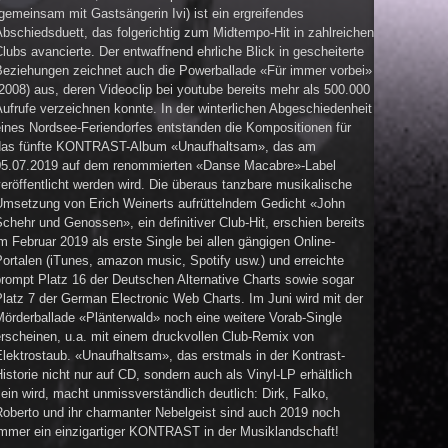
gemeinsam mit Gastsängerin Ivi) ist ein ergreifendes
bschiedsduett, das folgerichtig zum Midtempo-Hit in zahlreichen
lubs avancierte. Der entwaffnend ehrliche Blick in gescheiterte
Beziehungen zeichnet auch die Powerballade «Für immer vorbei»
2008) aus, deren Videoclip bei youtube bereits mehr als 500.000
ufrufe verzeichnen konnte. In der winterlichen Abgeschiedenheit
eines Nordsee-Feriendorfes entstanden die Kompositionen für
das fünfte KONTRAST-Album «Unaufhaltsam», das am
05.07.2019 auf dem renommierten «Danse Macabre»-Label
eröffentlicht werden wird. Die überaus tanzbare musikalische
Umsetzung von Erich Weinerts aufrüttelndem Gedicht «John
chehr und Genossen», ein definitiver Club-Hit, erschien bereits
m Februar 2019 als erste Single bei allen gängigen Online-
ortalen (iTunes, amazon music, Spotify usw.) und erreichte
rompt Platz 16 der Deutschen Alternative Charts sowie sogar
latz 7 der German Electronic Web Charts. Im Juni wird mit der
örderballade «Plänterwald» noch eine weitere Vorab-Single
erscheinen, u.a. mit einem druckvollen Club-Remix von
lektrostaub. «Unaufhaltsam», das erstmals in der Kontrast-
istorie nicht nur auf CD, sondern auch als Vinyl-LP erhältlich
ein wird, macht unmissverständlich deutlich: Dirk, Falko,
Roberto und ihr charmanter Nebelgeist sind auch 2019 noch
immer ein einzigartiger KONTRAST in der Musiklandschaft!