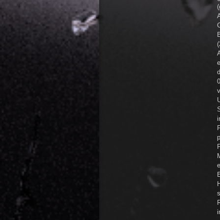
(
A
C
(
A
v
S
i
P
p
P
M
E
H
s