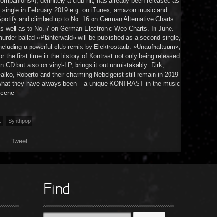
ompanions»), definitely a club hit, has already been released as
a single in February 2019 e.g. on iTunes, amazon music and
potify and climbed up to No. 16 on German Alternative Charts
s well as to No. 7 on German Electronic Web Charts. In June,
urder ballad «Plänterwald» will be published as a second single,
ncluding a powerful club-remix by Elektrostaub. «Unaufhaltsam»,
or the first time in the history of Kontrast not only being released
n CD but also on vinyl-LP, brings it out unmistakably: Dirk,
alko, Roberto and their charming Nebelgeist still remain in 2019
what they have always been – a unique KONTRAST in the music
scene.
t
Synthpop
Tweet
Find
Suche