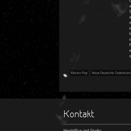
c
S
a
m
i
f
o
F
Electro-Pop
Neue Deutsche Todeskuns
Kontakt
Headoffice und Studio: