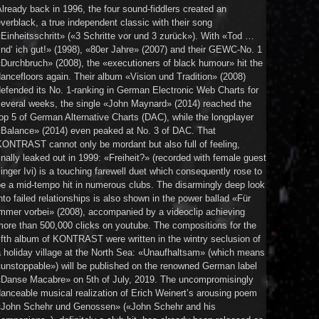
lready back in 1996, the four sound-fiddlers created an
verblack, a true independent classic with their song
Einheitsschritt» («3 Schritte vor und 3 zurück»). With «Tod …
ind‘ ich gut!» (1998), «80er Jahre» (2007) and their GEWC-No. 1
Durchbruch» (2008), the «executioners of black humour» hit the
ancefloors again. Their album «Vision und Tradition» (2008)
efended its No. 1-ranking in German Electronic Web Charts for
several weeks, the single «John Maynard» (2014) reached the
op 5 of German Alternative Charts (DAC), while the longplayer
«Balance» (2014) even peaked at No. 3 of DAC. That
KONTRAST cannot only be mordant but also full of feeling,
inally leaked out in 1999: «Freiheit?» (recorded with female guest
inger Ivi) is a touching farewell duet which consequently rose to
e a mid-tempo hit in numerous clubs. The disarmingly deep look
nto failed relationships is also shown in the power ballad «Für
immer vorbei» (2008), accompanied by a videoclip achieving
ore than 500,000 clicks on youtube. The compositions for the
ifth album of KONTRAST were written in the wintry seclusion of
 holiday village at the North Sea: «Unaufhaltsam» (which means
«unstoppable») will be published on the renowned German label
«Danse Macabre» on 5th of July, 2019. The uncompromisingly
anceable musical realization of Erich Weinert’s arousing poem
«John Schehr und Genossen» («John Schehr and his