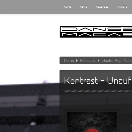
HOME
NEWS
RELEASES
ARTISTS
Home
Releases
Electro-Pop
,
Neue
Kontrast – Unauf