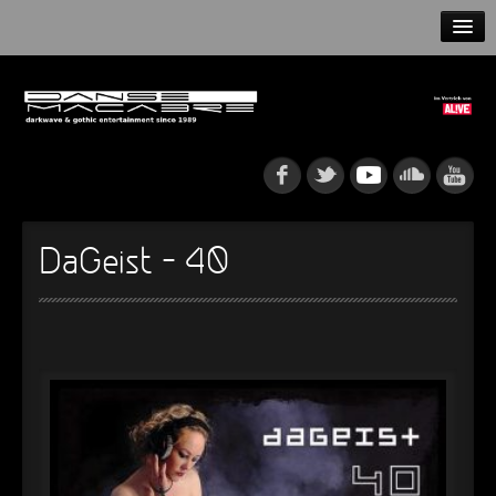
HOME
NEWS
RELEASES
ARTISTS
DaGeist – 40
INFO
GOTHIP PODCAST
►
►