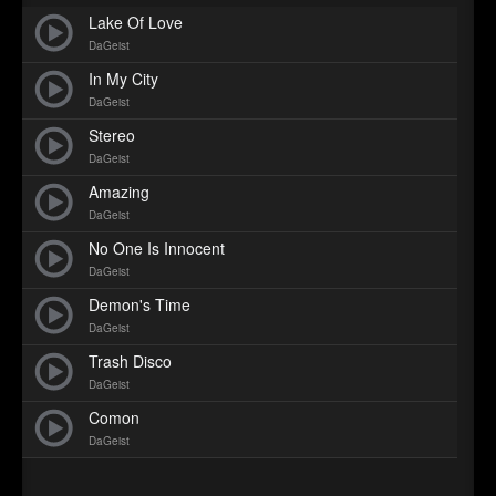
►
Lake Of Love
►
DaGeist
In My City
DaGeist
Stereo
DaGeist
Amazing
DaGeist
No One Is Innocent
DaGeist
Demon's Time
DaGeist
Trash Disco
DaGeist
Comon
DaGeist