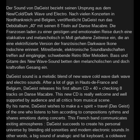
Der Sound von DaGeist bezieht seinen Ursprung aus dem
New/Cold/Dark Wave und Electro. Nach vielen Konzerten in
Nordfrankreich und Belgien, veröffentlicht DaGeist nun das
Debütalbum „40“ mit seinen 8 Titeln auf Danse Macabre. Die
Franzosen laden zu einer geistigen und emotionalen Reise durch eine
stakkative und melancholisch in Moll gehaltene Zeitreise ein, die an
eine elektrifizierte Version der französischen Darkwave Ikone
Indochine erinnert. Mitreißende, elektronische Soundlandschaften
treffen auf eingängige, schwebende Retro 80er Melodien. Bass und
Gitarre des New Wave-Sound betten den melancholischen und doch
kraftvollen Gesang ein.
DaGeist sound is a melodic blend of new wave cold wave dark wave
and electro sounds. After a lot of gigs in Hauts-de-France and
Belgium, DaGeist releases his first album CD « 40 » checking 8
tracks on Danse Macabre. This new CD is really welcome and well
supported by audience and all critics from musical scene.
By his name, DaGeist wishes to make a « spirit » travel (Das Geist)
of the one who listens to him according to compositions rythms and
shares emotions during concerts. This French band communicates
exiting atmospheres : DaGeist succeeds to create his personal
universe by blending old sonorities and modern electronic sounds.In
other words, a big sound of analogic and fat keyboard, a coldwave