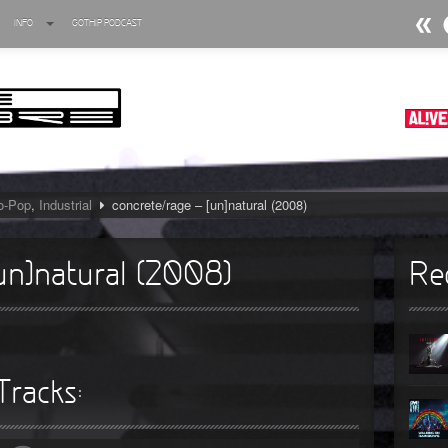
INFO
GOTHIP PODCAST
►
►
►
►
ro-Pop
,
Industrial
concrete/rage – [un]natural (2008)
►
►
[un]natural (2008)
Re
►
►
►
Tracks:
►
►