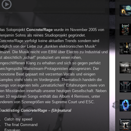
►
►
Das Soloprojekt
Concrete/Rage
wurde im November 2005 von
►
enjamin Sohns als reines Studioprojekt gegründet.
oncrete/Rage verfolgt keine aktuellen Trends sondern wird
►
ediglich von der Liebe zur „dunklen elektronischen Musik“
rnährt. Die Musik reicht von EBM über Electro zu Industrial und
st absichtlich „scharf“ produziert um einen rohen,
ngeschliffenen Klang zu erhalten und sich so gegen perfekt
weichgespülte Mainstream-Protagonisten abzugrenzen. Der
monotone Beat gepaart mit verzerrten Vocals und einigen
Samples steht stets im Vordergrund. Thematisch handeln die
ongs von eigenen teils „unnatürlichen“ Erfahrungen sowie von
den Misständen innerhalb unserer heutigen Gesellschaft. Neben
den 10 regulären Songs enthält das Album 4 Remixes, unter
anderem von Szenegrößen wie Supreme Court und ESC.
Tracklisting Concrete/Rage – (Un)natural
Catch my speed
The final Command
Forsaken