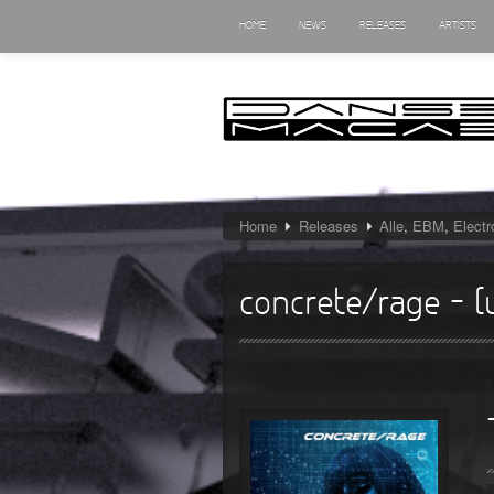
HOME
NEWS
RELEASES
ARTISTS
Home
Releases
Alle
,
EBM
,
Elect
concrete/rage – 