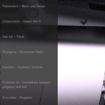
Felsenreich – Motiv und Tempo
Unterschicht – Golem Akt II
Das Ich – Fanal
Mystigma – Gloomtown Radio
Kontrast – Imperium Tyrannis
Protokoll 19 – Somewhere between
purgatory and hell
Evo-lution – Progress