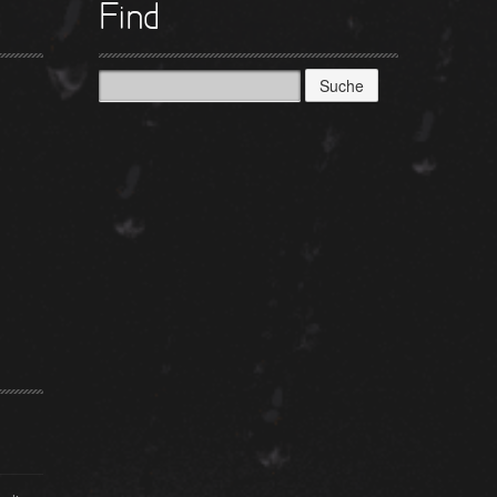
Find
Suche
nach: