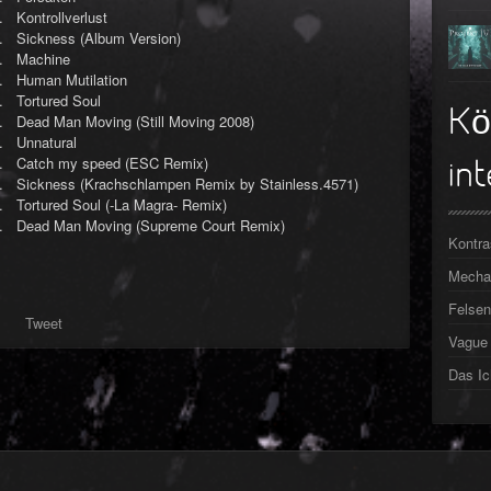
Kontrollverlust
Sickness (Album Version)
Machine
Human Mutilation
Tortured Soul
Kö
Dead Man Moving (Still Moving 2008)
Unnatural
Catch my speed (ESC Remix)
int
Sickness (Krachschlampen Remix by Stainless.4571)
Tortured Soul (-La Magra- Remix)
Dead Man Moving (Supreme Court Remix)
Kontra
Mechan
Felsen
Tweet
Vague 
Das Ic