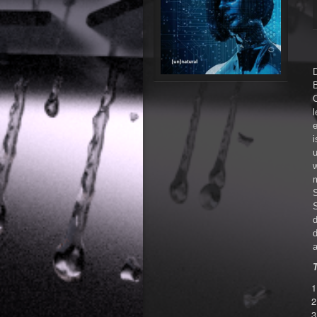
B
C
l
e
i
u
S