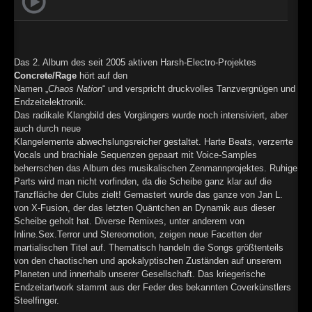
►
►
Das 2. Album des seit 2005 aktiven Harsh-Electro-Projektes
Concrete/Rage
hört auf den
Namen „
Chaos Nation
“ und verspricht druckvolles Tanzvergnügen und
Endzeitelektronik.
Das radikale Klangbild des Vorgängers wurde noch intensiviert, aber
auch durch neue
Klangelemente abwechslungsreicher gestaltet. Harte Beats, verzerrte
Vocals und brachiale Sequenzen gepaart mit Voice-Samples
beherrschen das Album des musikalischen Zenmannprojektes. Ruhige
Parts wird man nicht vorfinden, da die Scheibe ganz klar auf die
Tanzfläche der Clubs zielt! Gemastert wurde das ganze von Jan L.
von X-Fusion, der das letzten Quäntchen an Dynamik aus dieser
Scheibe geholt hat. Diverse Remixes, unter anderem von
Inline.Sex.Terror und Stereomotion, zeigen neue Facetten der
martialischen Titel auf. Thematisch handeln die Songs größtenteils
von den chaotischen und apokalyptischen Zuständen auf unserem
Planeten und innerhalb unserer Gesellschaft. Das kriegerische
Endzeitartwork stammt aus der Feder des bekannten Coverkünstlers
Steelfinger.