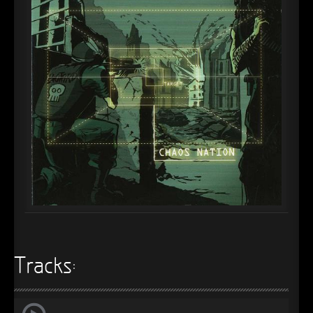
►
►
►
►
►
►
►
►
►
►
Tracks:
►