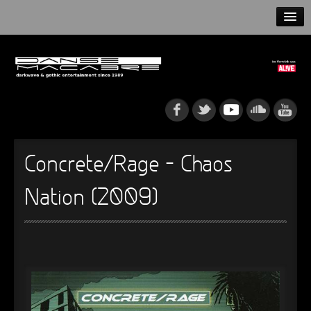
HOME
NEWS
RELEASES
ARTISTS
Concrete/Rage – Chaos
INFO
Nation (2009)
GOTHIP PODCAST
►
►