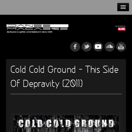
HOME
NEWS
RELEASES
ARTISTS
Cold Cold Ground – This Side
INFO
Of Depravity (2011)
GOTHIP PODCAST
►
►