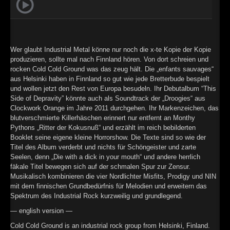
►
►
Wer glaubt Industrial Metal könne nur noch die x-te Kopie der Kopie
produzieren, sollte mal nach Finnland hören. Von dort schreien und
rocken Cold Cold Ground was das zeug hält. Die „enfants sauvages“
aus Helsinki haben in Finnland so gut wie jede Bretterbude bespielt
und wollen jetzt den Rest von Europa besudeln. Ihr Debutalbum “This
Side of Depravity” könnte auch als Soundtrack der „Droogies“ aus
Clockwork Orange im Jahre 2011 durchgehen. Ihr Markenzeichen, das
blutverschmierte Killerhäschen erinnert nur entfernt an Monthy
Pythons „Ritter der Kokusnuß“ und erzählt im reich bebilderten
Booklet seine eigene kleine Horrorshow. Die Texte sind so wie der
Titel des Album verderbt und nichts für Schöngeister und zarte
Seelen, denn „Die with a dick in your mouth“ und andere herrlich
fäkale Titel bewegen sich auf der schmalen Spur zur Zensur.
Musikalisch kombinieren die vier Nordlichter Misfits, Prodigy und NIN
mit dem finnischen Grundbedürfnis für Melodien und erweitern das
Spektrum des Industrial Rock kurzweilig und grundlegend.
— english version —
Cold Cold Ground is an industrial rock group from Helsinki, Finland.