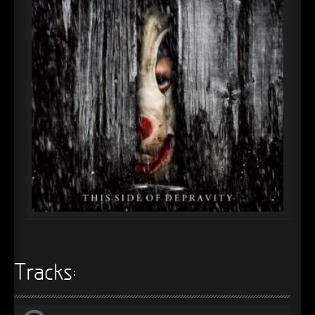
►
►
►
►
►
►
►
►
►
►
Tracks:
►