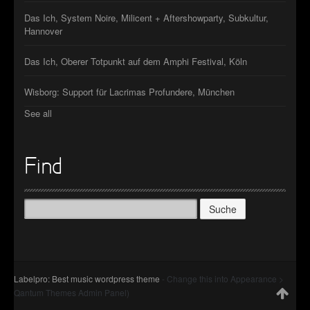
Das Ich, System Noire, Milicent + Aftershowparty, Subkultur,
Hannover
Das Ich, Oberer Totpunkt auf dem Amphi Festival, Köln
Wisborg: Support für Lacrimas Profundere, München
See all
Find
Suche
nach:
Labelpro: Best music wordpress theme
- Change this into Appearance >
Qantum Themes Admin Panel)