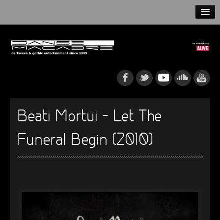
HOME
NEWS
RELEASES
ARTISTS
Beati Mortui – Let The
INFO
Funeral Begin (2010)
GOTHIP PODCAST
►
►