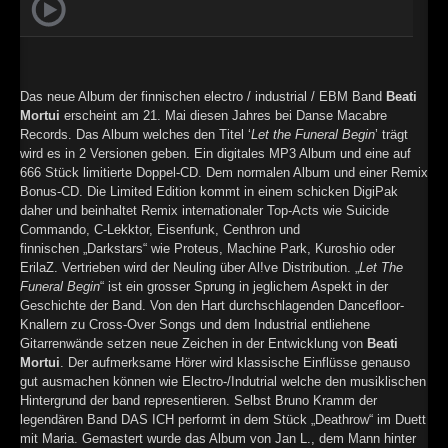
►
►
Das neue Album der finnischen electro / industrial / EBM Band
Beati
Mortui
erscheint am 21. Mai diesen Jahres bei Danse Macabre
Records. Das Album welches den Titel ‘
Let the Funeral Begin
’ trägt
wird es in 2 Versionen geben. Ein digitales MP3 Album und eine auf
666 Stück limitierte Doppel-CD. Dem normalen Album und einer Remix
Bonus-CD. Die Limited Edition kommt in einem schicken DigiPak
daher und beinhaltet Remix internationaler Top-Acts wie Suicide
Commando, C-Lekktor, Eisenfunk, Centhron und
finnischen „Darkstars“ wie Proteus, Machine Park, Kuroshio oder
ErilaZ. Vertrieben wird der Neuling über Al!ve Distribution. „
Let The
Funeral Begin
“ ist ein grosser Sprung in jeglichem Aspekt in der
Geschichte der Band. Von den Hart durchschlagenden Dancefloor-
Knallern zu Cross-Over Songs und dem Industrial entliehene
Gitarrenwände setzen neue Zeichen in der Entwicklung von
Beati
Mortui
. Der aufmerksame Hörer wird klassische Einflüsse genauso
gut ausmachen können wie Electro-/Indutrial welche den musiklischen
Hintergrund der band representieren. Selbst Bruno Kramm der
legendären Band DAS ICH performt in dem Stück „Deathrow“ im Duett
mit Maria. Gemastert wurde das Album von Jan L., dem Mann hinter