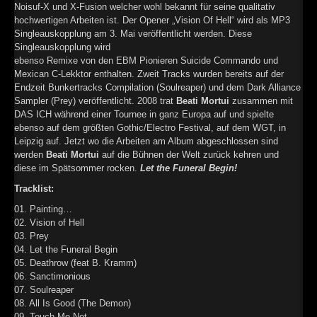
Noisuf-X und X-Fusion welcher wohl bekannt für seine qualitativ
hochwertigen Arbeiten ist. Der Opener „Vision Of Hell“ wird als MP3
Singleauskopplung am 3. Mai veröffentlicht werden. Diese
Singleauskopplung wird
ebenso Remixe von den EBM Pionieren Suicide Commando und
Mexican C-Lekktor enthalten. Zweit Tracks wurden bereits auf der
Endzeit Bunkertracks Compilation (Soulreaper) und dem Dark Alliance
Sampler (Prey) veröffentlicht. 2008 trat
Beati Mortui
zusammen mit
DAS ICH während einer Tournee in ganz Europa auf und spielte
ebenso auf dem größten Gothic/Electro Festival, auf dem WGT, in
Leipzig auf. Jetzt wo die Arbeiten am Album abgeschlossen sind
werden
Beati Mortui
auf die Bühnen der Welt zurück kehren und
diese im Spätsommer rocken.
Let the Funeral Begin!
Tracklist:
01. Painting…
02. Vision of Hell
03. Prey
04. Let the Funeral Begin
05. Deathrow (feat B. Kramm)
06. Sanctimonious
07. Soulreaper
08. All Is Good (The Demon)
09. Touch Me Not