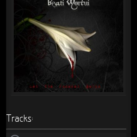
►
►
►
►
►
►
►
►
►
►
Tracks:
►