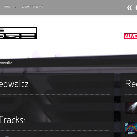
INFO
GOTHIP PODCAST
►
►
►
►
eowaltz
►
►
reowaltz
Re
►
►
►
Tracks:
►
►