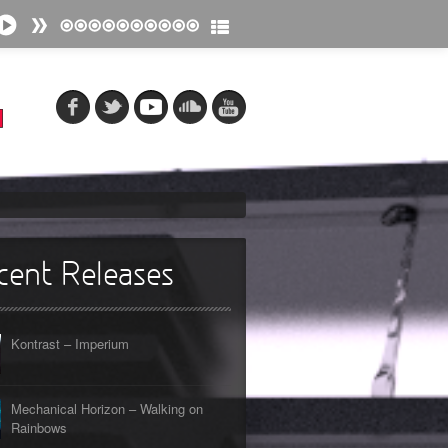
cent Releases
Kontrast – Imperium
Mechanical Horizon – Walking on
Rainbows