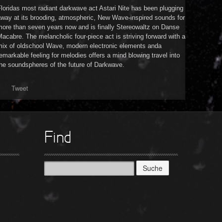
loridas most radiant darkwave act Astari Nite has been plugging
away at its brooding, atmospheric, New Wave-inspired sounds for
more than seven years now and is finally Stereowaltz on Danse
acabre. The melancholic four-piece act is striving forward with a
mix of oldschool Wave, modern electronic elements anda
emarkable feeling for melodies offers a mind blowing travel into
he soundspheres of the future of Darkwave.
Tweet
Find
Suche
nach: