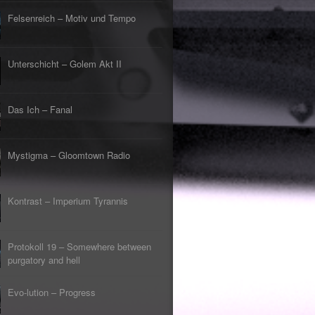
Felsenreich – Motiv und Tempo
Unterschicht – Golem Akt II
Das Ich – Fanal
Mystigma – Gloomtown Radio
Kontrast – Imperium Tyrannis
Protokoll 19 – Somewhere between
purgatory and hell
Evo-lution – Progress