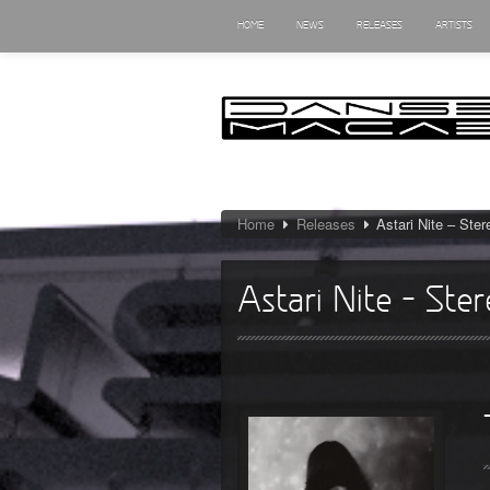
HOME
NEWS
RELEASES
ARTISTS
Home
Releases
Astari Nite – Ster
Astari Nite – Ste