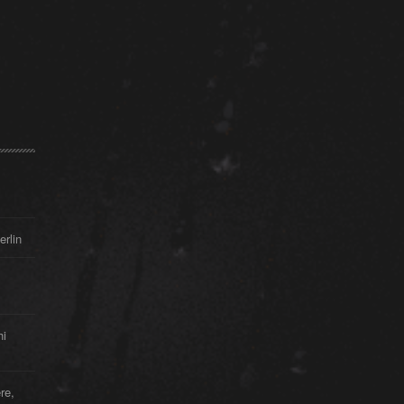
erlin
hi
re,