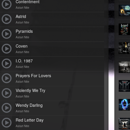
Contentment
Astari Nite
►
Astrid
►
Astari Nite
Pyramids
►
Astari Nite
►
Coven
Astari Nite
I.O. 1987
Astari Nite
Prayers For Lovers
Astari Nite
Violently We Try
Astari Nite
Wendy Darling
Astari Nite
Red Letter Day
Astari Nite