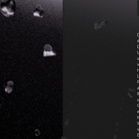
D
D
u
v
H
u
e
h
v