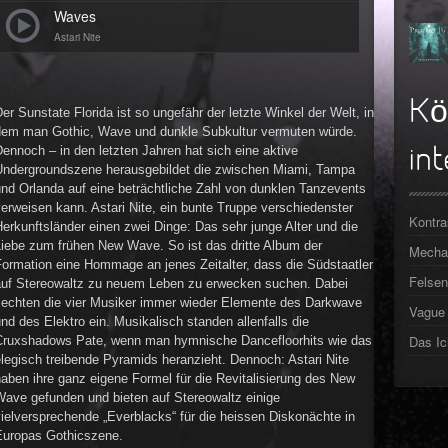
Waves
Astari Nite
Kö
er Sunstate Florida ist so ungefähr der letzte Winkel der Welt, in
dem man Gothic, Wave und dunkle Subkultur vermuten würde.
ennoch – in den letzten Jahren hat sich eine aktive
int
Undergroundszene herausgebildet die zwischen Miami, Tampa
nd Orlanda auf eine beträchtliche Zahl von dunklen Tanzevents
erweisen kann. Astari Nite, ein bunte Truppe verschiedenster
Kontra
erkunftsländer einen zwei Dinge: Das sehr junge Alter und die
Liebe zum frühen New Wave. So ist das dritte Album der
Mechan
Formation eine Hommage an jenes Zeitalter, dass die Südstaatler
Felsen
auf Stereowaltz zu neuem Leben zu erwecken suchen. Dabei
flechten die vier Musiker immer wieder Elemente des Darkwave
Vague 
nd des Elektro ein. Musikalisch standen allenfalls die
Das Ic
Cruxshadows Pate, wenn man hymnische Dancefloorhits wie das
legisch treibende Pyramids heranzieht. Dennoch: Astari Nite
aben ihre ganz eigene Formel für die Revitalisierung des New
Wave gefunden und bieten auf Stereowaltz einige
ielversprechende „Everblacks“ für die heissen Diskonächte in
Europas Gothicszene.