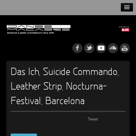
HOME
NEWS
RELEASES
ARTISTS
Das Ich, Suicide Commando,
INFO
Leather Strip, Nocturna-
GOTHIP PODCAST
Festival, Barcelona
Tweet
►
►