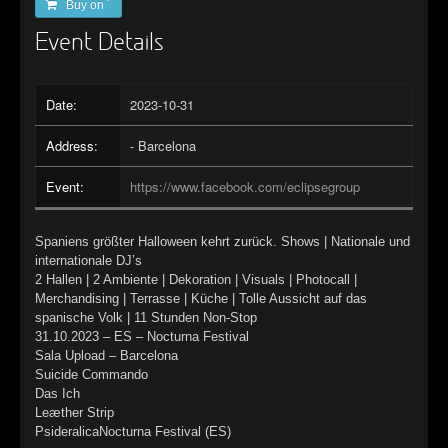
Buy on ´
►
Event Details
►
►
Date:
2023-10-31
►
Address:
- Barcelona
►
Event:
https://www.facebook.com/eclipsegroup
►
Spaniens größter Halloween kehrt zurück. Shows | Nationale und
►
internationale DJ’s
2 Hallen | 2 Ambiente | Dekoration | Visuals | Photocall |
►
Merchandising | Terrasse | Küche | Tolle Aussicht auf das
spanische Volk | 11 Stunden Non-Stop
►
31.10.2023 – ES – Nocturna Festival
Sala Upload – Barcelona
►
Suicide Commando
Das Ich
►
Leæther Strip
PsideralicaNocturna Festival (ES)