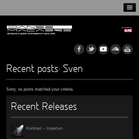
HOME
NEWS
RELEASES
ARTISTS
Recent posts: Sven
INFO
Sorry, no posts matched your criteria.
GOTHIP PODCAST
Recent Releases
►
Kontrast – Imperium
►