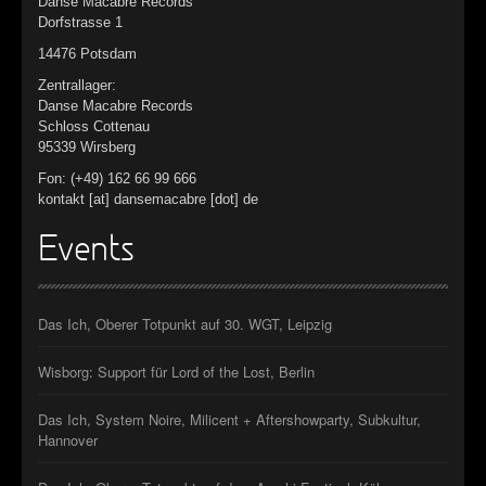
►
Danse Macabre Records
Dorfstrasse 1
►
14476 Potsdam
Zentrallager:
Danse Macabre Records
Schloss Cottenau
95339 Wirsberg
Fon: (+49) 162 66 99 666
kontakt [at] dansemacabre [dot] de
Events
Das Ich, Oberer Totpunkt auf 30. WGT, Leipzig
Wisborg: Support für Lord of the Lost, Berlin
Das Ich, System Noire, Milicent + Aftershowparty, Subkultur,
Hannover