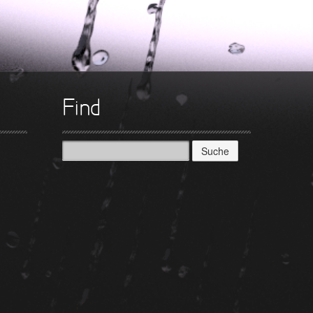
►
►
►
Find
►
Suche
nach: