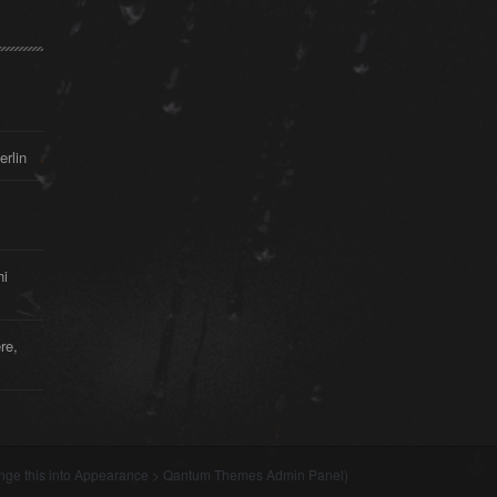
erlin
hi
re,
nge this into Appearance > Qantum Themes Admin Panel)