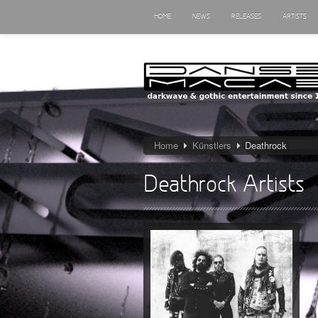
HOME
NEWS
RELEASES
ARTISTS
Home
Künstlers
Deathrock
Deathrock Artists