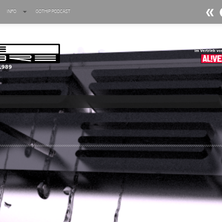
INFO
GOTHIP PODCAST
►
►
►
►
►
►
►
►
►
►
►