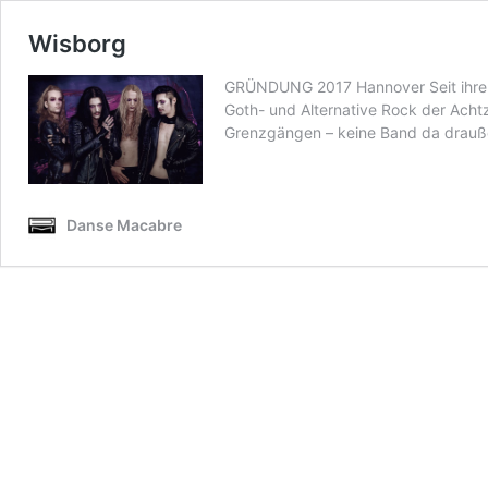
Wisborg
GRÜNDUNG 2017 Hannover Seit ihrer 
Goth- und Alternative Rock der Acht
Grenzgängen – keine Band da drauße
Danse Macabre