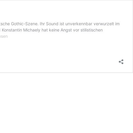
che Gothic-Szene. Ihr Sound ist unverkennbar verwurzelt im
onstantin Michaely hat keine Angst vor stilistischen
g
esen