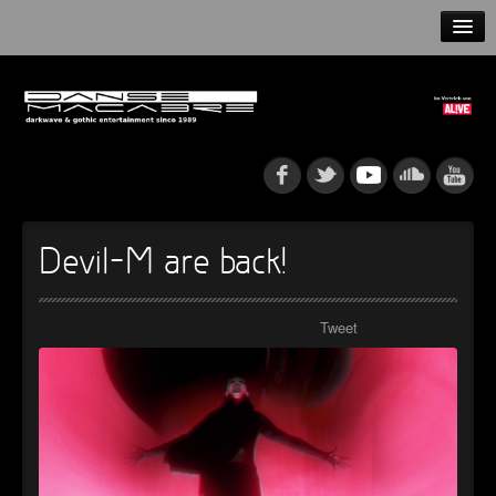
HOME
NEWS
RELEASES
ARTISTS
Devil-M are back!
INFO
Tweet
GOTHIP PODCAST
►
►