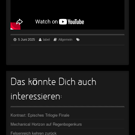
►
►
►
5 Juni 2025
label
Allgemein
►
►
►
►
Das könnte Dich auch
►
interessieren:
►
►
Kontrast: Episches Trilogie Finale
►
Mechanical Horizon auf Regenbogenkurs
Felsenreich kehren zurück