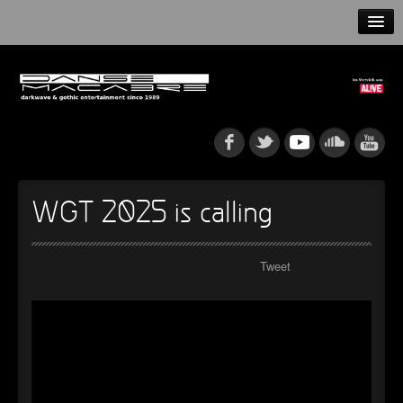
HOME
NEWS
RELEASES
ARTISTS
WGT 2025 is calling
INFO
Tweet
GOTHIP PODCAST
►
►