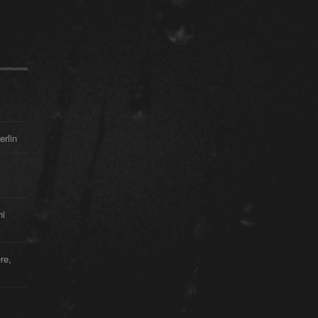
erlin
hi
re,