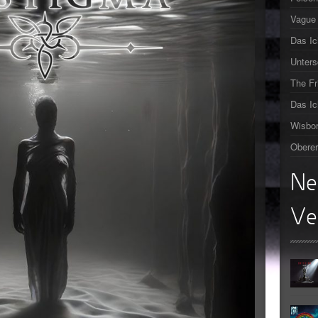
Vague 
►
Das Ic
►
Unters
►
The F
Das Ic
►
Wisbor
Oberer
Ne
Ve