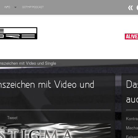
INFO
GOTHIP PODCAST
►
►
►
►
szeichen mit Video und Single
►
►
szeichen mit Video und
Da
►
auc
►
►
Tweet
Kontra
►
Mechan
Felsen
►