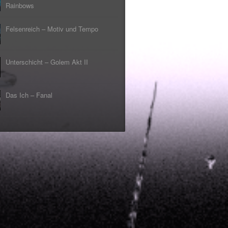
Rainbows
Felsenreich – Motiv und Tempo
Unterschicht – Golem Akt II
Das Ich – Fanal