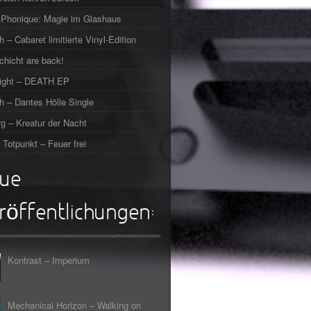
Phonique: Magie im Glashaus
h – Cabaret limitierte Vinyl-Edition
chicht are back!
right – DEATH EP
h – Dantes Hölle Single
g – Kreatur der Nacht
 Totpunkt – Feuer frei
ue
röffentlichungen:
Kontrast – Imperium
Mechanical Horizon – Walking on