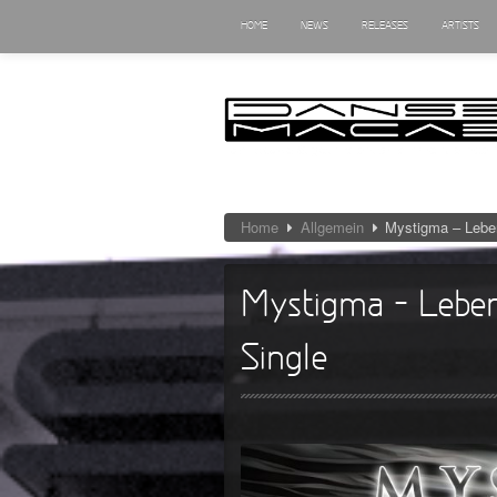
HOME
NEWS
RELEASES
ARTISTS
Home
Allgemein
Mystigma – Leben
Mystigma – Leben
Single