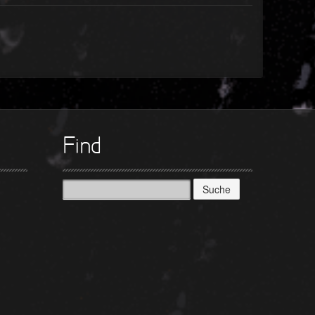
Find
Suche
nach: