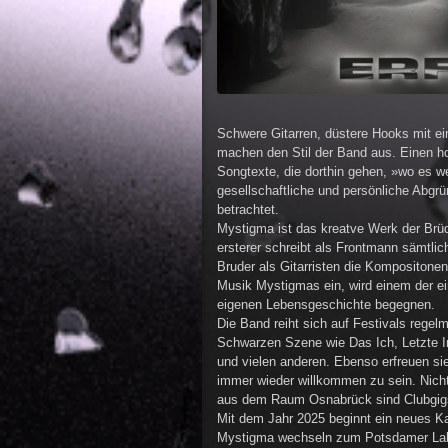
Schwere Gitarren, düstere Hooks mit e
machen den Stil der Band aus. Einen ho
Songtexte, die dorthin gehen, »wo es w
gesellschaftliche und persönliche Abg
betrachtet.
Mystigma ist das kreatve Werk der Brü
ersterer schreibt als Frontmann sämtlic
Bruder als Gitarristen die Kompositone
Musik Mystigmas ein, wird einem der ei
eigenen Lebensgeschichte begegnen.
Die Band reiht sich auf Festivals regel
Schwarzen Szene wie Das Ich, Letzte I
und vielen anderen. Ebenso erfreuen s
immer wieder willkommen zu sein. Nich
aus dem Raum Osnabrück sind Clubgigs,
Mit dem Jahr 2025 beginnt ein neues Ka
Mystigma wechseln zum Potsdamer La