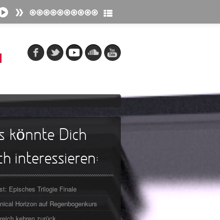
s könnte Dich
h interessieren:
st: Episches Trilogie Finale
ical Horizon auf Regenbogenkurs
reich kehren zurück