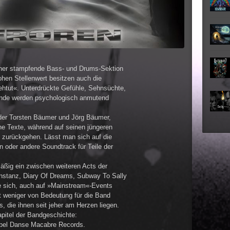
iner stampfende Bass- und Drums-Sektion
hen Stellenwert besitzen auch die
ehtut«. Unterdrückte Gefühle, Sehnsüchte,
ründe werden psychologisch anmutend
der Torsten Bäumer und Jörg Bäumer,
he Texte, während auf seinen jüngeren
n zurückgehen. Lässt man sich auf die
n oder andere Soundtrack für Teile der
mäßig ein zwischen weiteren Acts der
nstanz, Diary Of Dreams, Subway To Sally
ie sich, auch auf »Mainstream«-Events
t weniger von Bedeutung für die Band
 die ihnen seit jeher am Herzen liegen.
pitel der Bandgeschichte:
bel Danse Macabre Records.