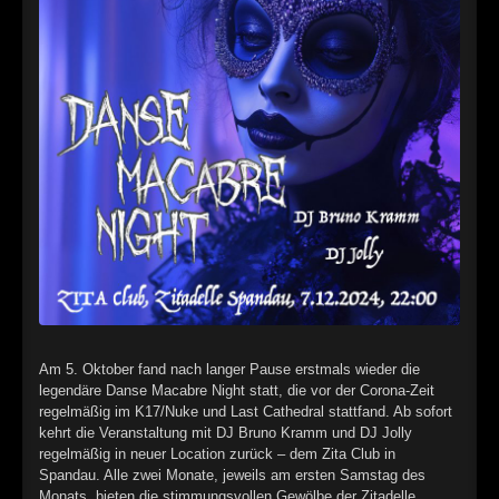
►
►
►
►
►
►
►
►
Am 5. Oktober fand nach langer Pause erstmals wieder die
►
legendäre Danse Macabre Night statt, die vor der Corona-Zeit
regelmäßig im K17/Nuke und Last Cathedral stattfand. Ab sofort
►
kehrt die Veranstaltung mit DJ Bruno Kramm und DJ Jolly
regelmäßig in neuer Location zurück – dem Zita Club in
►
Spandau. Alle zwei Monate, jeweils am ersten Samstag des
Monats, bieten die stimmungsvollen Gewölbe der Zitadelle