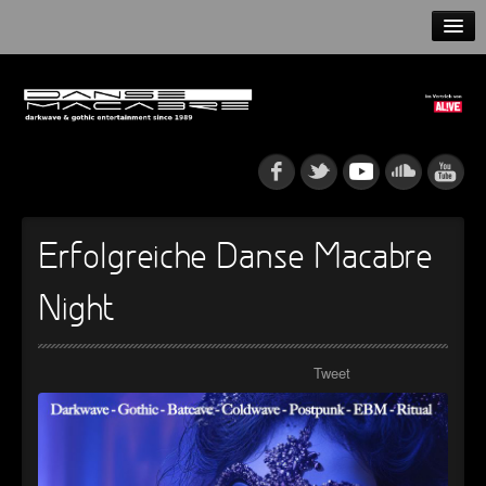
HOME
NEWS
RELEASES
ARTISTS
Erfolgreiche Danse Macabre
INFO
Night
GOTHIP PODCAST
Tweet
►
►