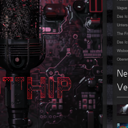
Vague 
►
Das Ic
►
Unters
►
The F
Das Ic
►
Wisbor
Oberer
Ne
Ve