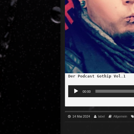
Der Podcast Gothip Vol.1
A
00:00
u
d
i
o
14 Mai 2024
label
Allgemein
-
P
l