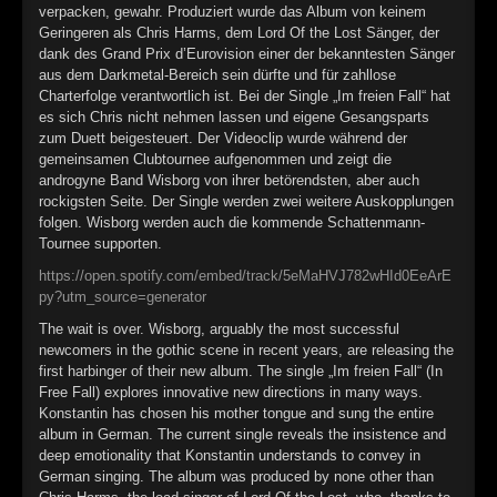
►
verpacken, gewahr. Produziert wurde das Album von keinem
Geringeren als Chris Harms, dem Lord Of the Lost Sänger, der
►
dank des Grand Prix d’Eurovision einer der bekanntesten Sänger
aus dem Darkmetal-Bereich sein dürfte und für zahllose
Charterfolge verantwortlich ist. Bei der Single „Im freien Fall“ hat
es sich Chris nicht nehmen lassen und eigene Gesangsparts
zum Duett beigesteuert. Der Videoclip wurde während der
gemeinsamen Clubtournee aufgenommen und zeigt die
androgyne Band Wisborg von ihrer betörendsten, aber auch
rockigsten Seite. Der Single werden zwei weitere Auskopplungen
folgen. Wisborg werden auch die kommende Schattenmann-
Tournee supporten.
https://open.spotify.com/embed/track/5eMaHVJ782wHId0EeArE
py?utm_source=generator
The wait is over. Wisborg, arguably the most successful
newcomers in the gothic scene in recent years, are releasing the
first harbinger of their new album. The single „Im freien Fall“ (In
Free Fall) explores innovative new directions in many ways.
Konstantin has chosen his mother tongue and sung the entire
album in German. The current single reveals the insistence and
deep emotionality that Konstantin understands to convey in
German singing. The album was produced by none other than