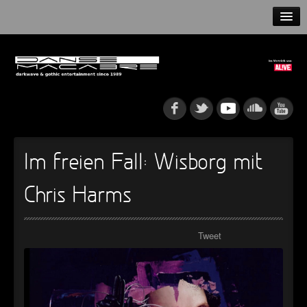
HOME
NEWS
RELEASES
ARTISTS
Im freien Fall: Wisborg mit
INFO
Chris Harms
GOTHIP PODCAST
Tweet
►
►