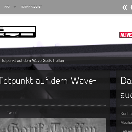
INFO
GOTHIP PODCAST
►
►
►
►
 Totpunkt auf dem Wave-Gotik-Treffen
►
►
 Totpunkt auf dem Wave-
Da
►
auc
►
►
Tweet
Kontra
►
Mechan
Felsen
►