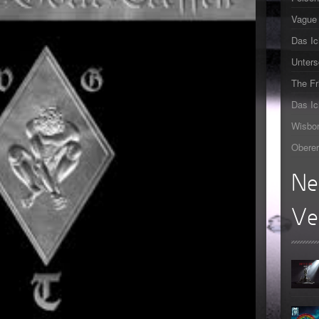
Vague 
►
Das Ic
►
Unters
►
The F
Das Ic
►
Wisbor
Oberer
Ne
Ve