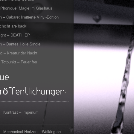
Phonique: Magie im Glashaus
h – Cabaret limitierte Vinyl-Edition
chicht are back!
right – DEATH EP
h – Dantes Hölle Single
g – Kreatur der Nacht
 Totpunkt – Feuer frei
ue
röffentlichungen:
Kontrast – Imperium
Mechanical Horizon – Walking on