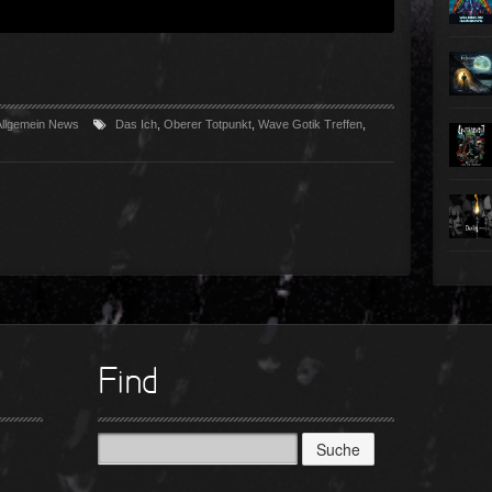
llgemein
News
Das Ich
,
Oberer Totpunkt
,
Wave Gotik Treffen
,
Find
Suche
nach: