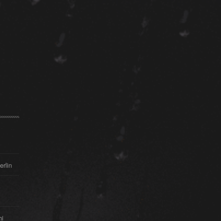
erlin
hi