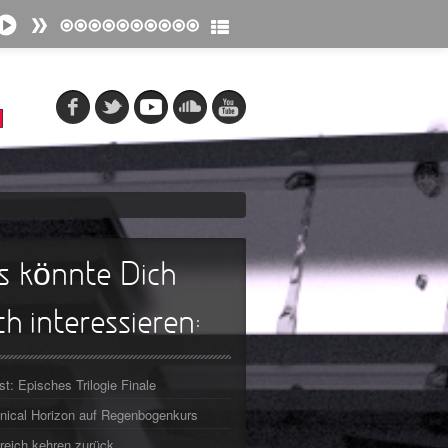
s könnte Dich
h interessieren:
st: Episches Trilogie Finale
ical Horizon auf Regenbogenkurs
reich kehren zurück