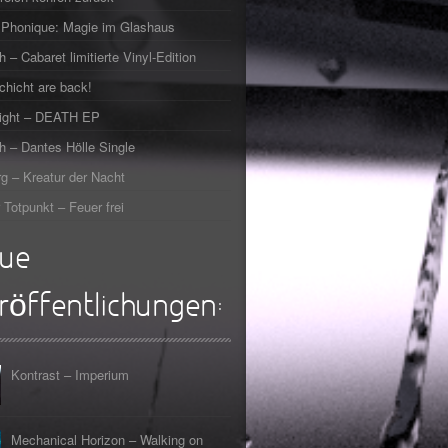
Phonique: Magie im Glashaus
h – Cabaret limitierte Vinyl-Edition
chicht are back!
right – DEATH EP
h – Dantes Hölle Single
g – Kreatur der Nacht
 Totpunkt – Feuer frei
ue
röffentlichungen:
Kontrast – Imperium
Mechanical Horizon – Walking on