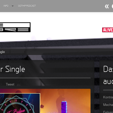
INFO
GOTHIP PODCAST
►
►
►
►
ngle
►
►
r Single
Da
►
auc
►
Tweet
►
Kontra
►
Mechan
Felsen
►