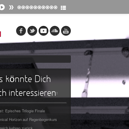
s könnte Dich
h interessieren:
st: Episches Trilogie Finale
ical Horizon auf Regenbogenkurs
reich kehren zurück