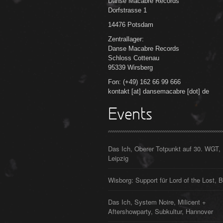
Danse Macabre Records
Dorfstrasse 1
14476 Potsdam
Zentrallager:
Danse Macabre Records
Schloss Cottenau
95339 Wirsberg
Fon: (+49) 162 66 99 666
kontakt [at] dansemacabre [dot] de
Events
Das Ich, Oberer Totpunkt auf 30. WGT,
Leipzig
Wisborg: Support für Lord of the Lost, B
Das Ich, System Noire, Milicent +
Aftershowparty, Subkultur, Hannover