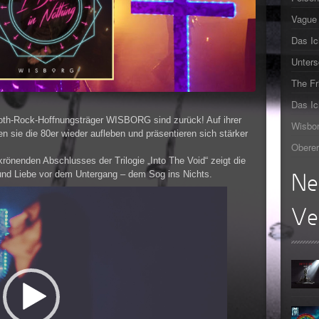
Vague 
►
Das Ic
►
Unters
►
The F
Das Ic
►
Goth-Rock-Hoffnungsträger WISBORG sind zurück! Auf ihrer
Wisbor
en sie die 80er wieder aufleben und präsentieren sich stärker
Oberer
krönenden Abschlusses der Trilogie „Into The Void“ zeigt die
 und Liebe vor dem Untergang – dem Sog ins Nichts.
Ne
Ve