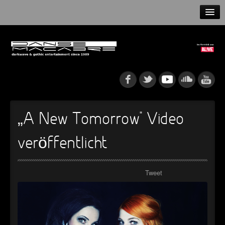
HOME
NEWS
RELEASES
ARTISTS
„A New Tomorrow“ Video
INFO
veröffentlicht
GOTHIP PODCAST
Tweet
►
►