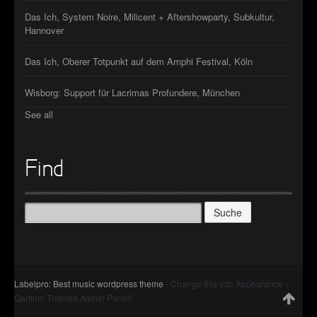
Das Ich, System Noire, Milicent + Aftershowparty, Subkultur,
Hannover
Das Ich, Oberer Totpunkt auf dem Amphi Festival, Köln
Wisborg: Support für Lacrimas Profundere, München
See all
Find
Suche
nach:
Labelpro: Best music wordpress theme
- Change this into Appearance >
Qantum Themes Admin Panel)