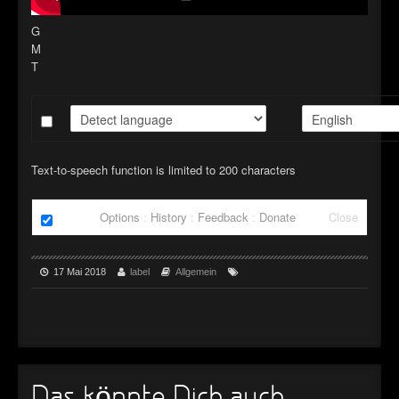
►
G
►
M
T
Text-to-speech function is limited to 200 characters
Options
:
History
:
Feedback
:
Donate
Close
17 Mai 2018
label
Allgemein