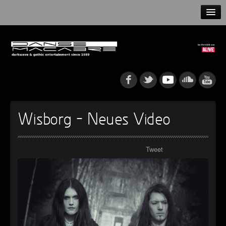
HOME
NEWS
RELEASES
ARTISTS
Wisborg – Neues Video
INFO
Tweet
GOTHIP PODCAST
►
►