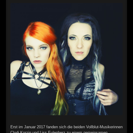
►
►
►
►
►
►
►
►
►
►
►
Erst im Januar 2017 fanden sich die beiden Vollblut-Musikerinnen
Clodi Korzin und Liss Eulenherz zu einem gemeinsamen