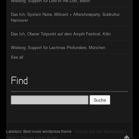
Wisborg: Support für Lord of the Lost, Berlin
Das Ich, System Noire, Milicent + Aftershowparty, Subkultur,
Hannover
Das Ich, Oberer Totpunkt auf dem Amphi Festival, Köln
Wisborg: Support für Lacrimas Profundere, München
See all
Find
Suche
nach:
Labelpro: Best music wordpress theme
- Change this into Appearance >
Qantum Themes Admin Panel)