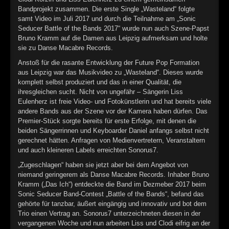
►
Bandprojekt zusammen. Die erste Single „Wasteland“ folgte
samt Video im Juli 2017 und durch die Teilnahme am „Sonic
►
Seducer Battle of the Bands 2017“ wurde nun auch Szene-Papst
Bruno Kramm auf die Damen aus Leipzig aufmerksam und holte
sie zu Danse Macabre Records.
Anstoß für die rasante Entwicklung der Future Pop Formation
aus Leipzig war das Musikvideo zu „Wasteland“. Dieses wurde
komplett selbst produziert und das in einer Qualität, die
ihresgleichen sucht. Nicht von ungefähr – Sängerin Liss
Eulenherz ist freie Video- und Fotokünstlerin und hat bereits viele
andere Bands aus der Szene vor der Kamera haben dürfen. Das
Premier-Stück sorgte bereits für erste Erfolge, mit denen die
beiden Sängerrinnen und Keyboarder Daniel anfangs selbst nicht
gerechnet hätten. Anfragen von Medienvertretern, Veranstaltern
und auch kleineren Labels erreichten Sonorus7.
„
Zugeschlagen“ haben sie jetzt aber bei dem Angebot von
niemand geringerem als Danse Macabre Records. Inhaber Bruno
Kramm („Das Ich“) entdeckte die Band im Dezmeber 2017 beim
Sonic Seducer Band-Contest „Battle of the Bands“, befand das
gehörte für tanzbar, äußert eingängig und innovativ und bot dem
Trio einen Vertrag an. Sonorus7 unterzeichneten diesen in der
vergangenen Woche und nun arbeiten Liss und Clodi eifrig an der