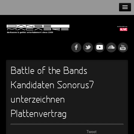
HOME
NEWS
RELEASES
ARTISTS
Battle of the Bands
INFO
Kandidaten Sonorus7
GOTHIP PODCAST
unterzeichnen
Plattenvertrag
►
►
Tweet