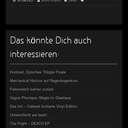
►
30 Juli 2017
Bruno Kramm
News
►
Das könnte Dich auch
interessieren:
Kontrast: Episches Trilogie Finale
Mechanical Horizon auf Regenbogenkurs
Felsenreich kehren zurück
Vague Phonique: Magie im Glashaus
Das Ich – Cabaret limitierte Vinyl-Edition
Unterschicht are back!
The Fright – DEATH EP