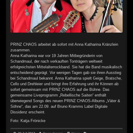
►
►
►
►
PRINZ CHAOS arbeitet ab sofort mit Anna Katharina Kränzlein
zusammen.
►
Anna Katharina war vor 19 Jahren Mitbegründerin von
Schandmaul, der nach verkauften Tonträgern weltweit
►
erfolgreichsten Mittelalterrockband. Sie hat die Band musikalisch
entscheidend geprägt. Vor wenigen Tagen gab sie ihren Ausstieg
►
bei Schandmaul bekannt. Anna Katharina spielt Geige, Bratsche,
Cello und Drehleier und bringt ihre Erfahrung und ihr Können ab
►
sofort gemeinsam mit PRINZ CHAOS auf die Bühne. Das
gemeinsame Liveprogramm „Rebellische Saiten“ enthält
►
überwiegend Songs des neuen PRINZ CHAOS-Albums „Väter &
Söhne“, das am 22.09. auf Bruno Kramms Label Digitale
►
Dissidenz erscheint.
Foto: Katja Frönicke
►