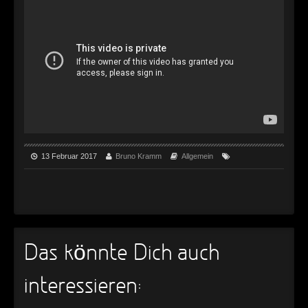
►
►
►
►
►
►
13 Februar 2017
Bruno Kramm
Allgemein
►
►
►
Das könnte Dich auch
►
►
interessieren: