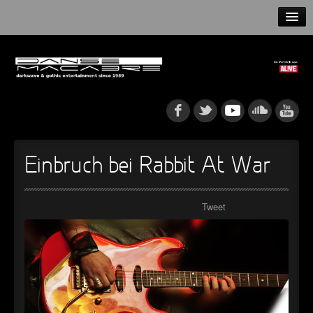
HOME
NEWS
RELEASES
ARTISTS
Einbruch bei Rabbit At War
INFO
Tweet
GOTHIP PODCAST
►
►