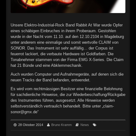
►
►
Unsere Elektro-Industrial-Rock Band Rabbit At War wurde Opfer
►
eines schäbigen Einbruches in ihrem Proberaum. Gestohlen
wurde in der Nacht vom 11.10. auf den 12.10.2104 in Magdeburg
►
unter anderem eine einmalige und somit wertvolle CLAIM von
SONOR. Das Instrument ist sehr auffällig… der Corpus ist
►
feuerrot lackiert, die verbaute Hardware ist Goldfarben. Die
Tonabnehmer stammen von der Firma EMG X-Series. Die Claim
►
hat 21 Bünde und eine Abklemmechanik.
Auch wurden Computer und Aufnahmegeräte, auf denen sich die
►
neuen Tracks der Band befanden, entwendet.
Es wird vom rechtmässigen Besitzer eine finanzielle Belohnung
►
für sachdienliche Hinweise, die zur Wiederbeschaffung/Rückgabe
des Instrumentes führen, ausgesetzt. Alle Hinweise werden
►
selbstverständlich vertraulich behandelt. Bitte unter „claim-
sonor@gmx.de“
►
►
28 Oktober 2014
Bruno Kramm
News