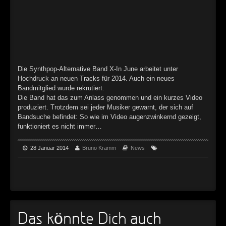
►
►
►
►
Die Synthpop-Alternative Band X-In June arbeitet unter
Hochdruck an neuen Tracks für 2014. Auch ein neues
Bandmitglied wurde rekrutiert.
►
Die Band hat das zum Anlass genommen und ein kurzes Video
produziert. Trotzdem sei jeder Musiker gewarnt, der sich auf
►
Bandsuche befindet: So wie im Video augenzwinkernd gezeigt,
funktioniert es nicht immer…
►
►
28 Januar 2014
Bruno Kramm
News
►
►
►
Das könnte Dich auch