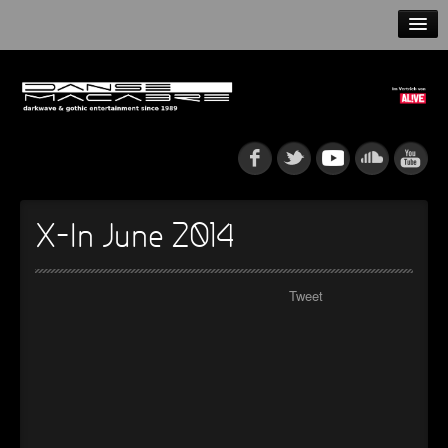
HOME
NEWS
RELEASES
ARTISTS
X-In June 2014
INFO
Tweet
GOTHIP PODCAST
►
►